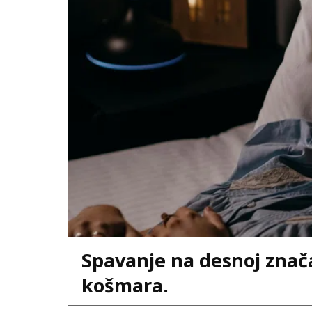
Spavanje na desnoj znač
košmara.