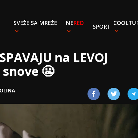
SVEŽE SA MREŽE
NE
RED
COOLTU
SPORT
i SPAVAJU na LEVOJ
 snove 😬
POLINA