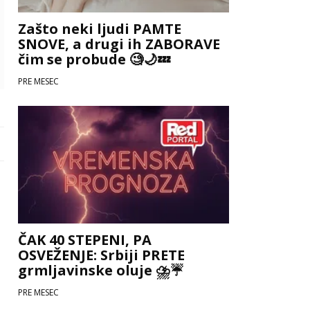
Zašto neki ljudi PAMTE
SNOVE, a drugi ih ZABORAVE
čim se probude 🧐🌙💤
PRE MESEC
ČAK 40 STEPENI, PA
OSVEŽENJE: Srbiji PRETE
grmljavinske oluje ⛈️☔
PRE MESEC