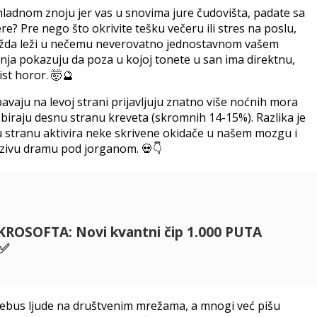
hladnom znoju jer vas u snovima jure čudovišta, padate sa
ere? Pre nego što okrivite tešku večeru ili stres na poslu,
ožda leži u nečemu neverovatno jednostavnom vašem
anja pokazuju da poza u kojoj tonete u san ima direktnu,
čist horor. 🤯🔮
spavaju na levoj strani prijavljuju znatno više noćnih mora
biraju desnu stranu kreveta (skromnih 14-15%). Razlika je
u stranu aktivira neke skrivene okidače u našem mozgu i
jezivu dramu pod jorganom. 💀👇
KROSOFTA: Novi kvantni čip 1.000 PUTA
✅
rebus ljude na društvenim mrežama, a mnogi već pišu