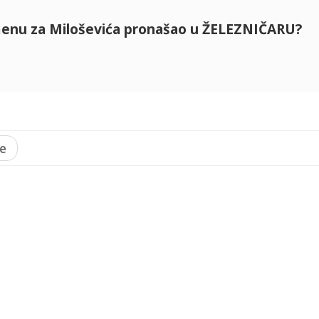
nu za Miloševića pronašao u ŽELEZNIČARU?
e