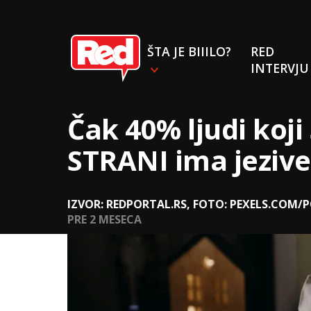
ŠTA JE BIIILO?
RED
INTERVJU
Čak 40% ljudi koj
STRANI ima jezive
IZVOR: REDPORTAL.RS, FOTO: PEXELS.COM/
PRE 2 MESECA