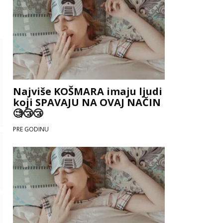
Najviše KOŠMARA imaju ljudi
koji SPAVAJU NA OVAJ NAČIN
🧐😴😴
PRE GODINU