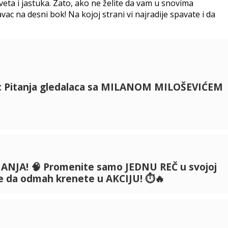
eta i jastuka. Zato, ako ne želite da vam u snovima
ac na desni bok! Na kojoj strani vi najradije spavate i da
I: Pitanja gledalaca sa MILANOM MILOŠEVIĆEM
NJA! 🧠 Promenite samo JEDNU REČ u svojoj
be da odmah krenete u AKCIJU! ⏱️🔥