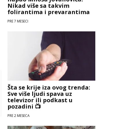
Nikad više sa takvim
folirantima i prevarantima
PRE 7 MESECI
Šta se krije iza ovog trenda:
Sve više ljudi spava uz
televizor ili podkast u
pozadini 📺
PRE 2 MESECA