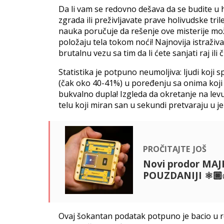
Da li vam se redovno dešava da se budite u 
zgrada ili preživljavate prave holivudske tril
nauka poručuje da rešenje ove misterije m
položaju tela tokom noći! Najnovija istraživ
brutalnu vezu sa tim da li ćete sanjati raj ili 
Statistika je potpuno neumoljiva: ljudi koji 
(čak oko 40-41%) u poređenju sa onima koji 
bukvalno dupla! Izgleda da okretanje na lev
telu koji miran san u sekundi pretvaraju u 
pročitajte još
Novi prodor MAJ
POUZDANIJI ⚛️
Ovaj šokantan podatak potpuno je bacio u 