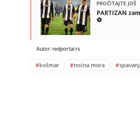
pročitajte još
PARTIZAN zame
⚽
Autor: redportal.rs
#
košmar
#
noćna mora
#
spavanj