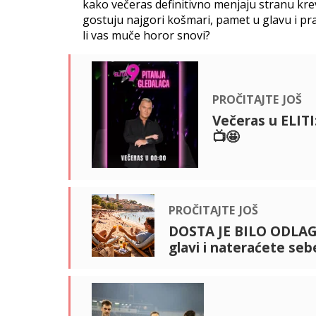
kako večeras definitivno menjaju stranu krev
gostuju najgori košmari, pamet u glavu i prav
li vas muče horor snovi?
pročitajte još
Večeras u ELIT
📺🤩
pročitajte još
DOSTA JE BILO ODLAGA
glavi i nateraćete se