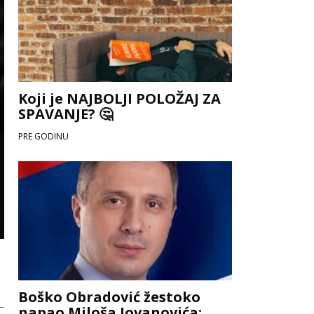
Koji je NAJBOLJI POLOŽAJ ZA
SPAVANJE? 🤔
PRE GODINU
Boško Obradović žestoko
napao Miloša Jovanovića: