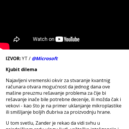
IZVOR:
YT /
@Microsoft
Кjubit dilema
Najavljeni vremenski okvir za stvaranje kvantnig
računara otvara mogućnost da jednog dana ove
mašine preuzmu rešavanje problema za čije bi
rešavanje inače bile potrebne decenije, ili možda čak i
vekovi - kao što je na primer uklanjanje mikroplastike
ili smišljanje boljih đubriva za proizvodnju hrane.
U tom svetlu, Zander je rekao da vidi svhu u