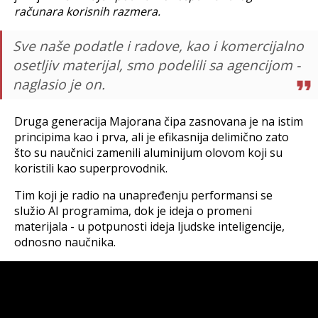
računara korisnih razmera.
Sve naše podatle i radove, kao i komercijalno
osetljiv materijal, smo podelili sa agencijom -
naglasio je on.
Druga generacija Majorana čipa zasnovana je na istim
principima kao i prva, ali je efikasnija delimično zato
što su naučnici zamenili aluminijum olovom koji su
koristili kao superprovodnik.
Tim koji je radio na unapređenju performansi se
služio AI programima, dok je ideja o promeni
materijala - u potpunosti ideja ljudske inteligencije,
odnosno naučnika.