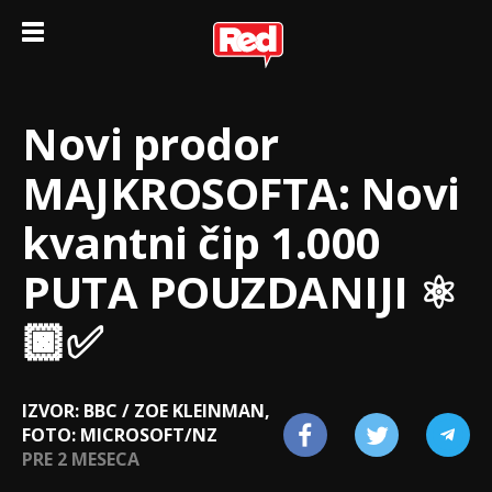
Novi prodor
MAJKROSOFTA: Novi
kvantni čip 1.000
PUTA POUZDANIJI ⚛️
🏿✅
IZVOR: BBC / ZOE KLEINMAN,
FOTO: MICROSOFT/NZ
PRE 2 MESECA