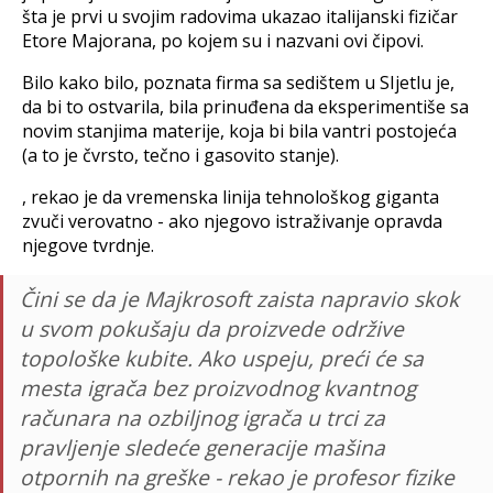
šta je prvi u svojim radovima ukazao italijanski fizičar
Etore Majorana, po kojem su i nazvani ovi čipovi.
Bilo kako bilo, poznata firma sa sedištem u SIjetlu je,
da bi to ostvarila, bila prinuđena da eksperimentiše sa
novim stanjima materije, koja bi bila vantri postojeća
(a to je čvrsto, tečno i gasovito stanje).
, rekao je da vremenska linija tehnološkog giganta
zvuči verovatno - ako njegovo istraživanje opravda
njegove tvrdnje.
Čini se da je Majkrosoft zaista napravio skok
u svom pokušaju da proizvede održive
topološke kubite. Ako uspeju, preći će sa
mesta igrača bez proizvodnog kvantnog
računara na ozbiljnog igrača u trci za
pravljenje sledeće generacije mašina
otpornih na greške - rekao je profesor fizike