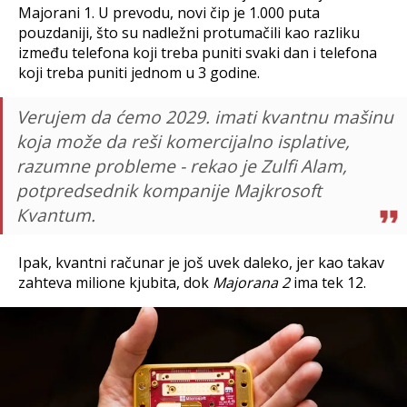
Majorani 1. U prevodu, novi čip je 1.000 puta
pouzdaniji, što su nadležni protumačili kao razliku
između telefona koji treba puniti svaki dan i telefona
koji treba puniti jednom u 3 godine.
Verujem da ćemo 2029. imati kvantnu mašinu
koja može da reši komercijalno isplative,
razumne probleme - rekao je Zulfi Alam,
potpredsednik kompanije Majkrosoft
Кvantum.
Ipak, kvantni računar je još uvek daleko, jer kao takav
zahteva milione kjubita, dok
Majorana 2
ima tek 12.