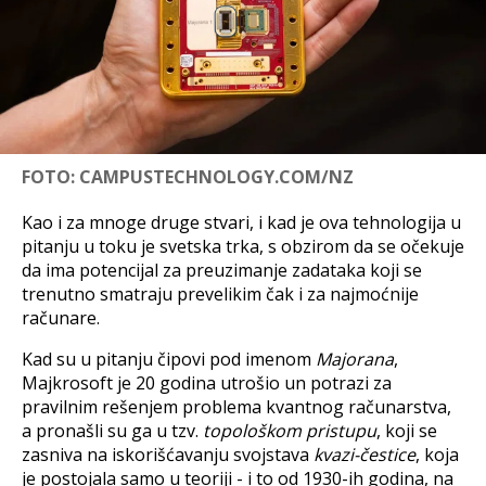
FOTO: CAMPUSTECHNOLOGY.COM/NZ
Kao i za mnoge druge stvari, i kad je ova tehnologija u
pitanju u toku je svetska trka, s obzirom da se očekuje
da ima potencijal za preuzimanje zadataka koji se
trenutno smatraju prevelikim čak i za najmoćnije
računare.
Kad su u pitanju čipovi pod imenom
Majorana
,
Majkrosoft je 20 godina utrošio un potrazi za
pravilnim rešenjem problema kvantnog računarstva,
a pronašli su ga u tzv.
topološkom pristupu
, koji se
zasniva na iskorišćavanju svojstava
kvazi-čestice
, koja
je postojala samo u teoriji - i to od 1930-ih godina, na