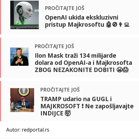
pročitajte još
OpenAI ukida ekskluzivni
pristup Majkrosoftu 🤖🚫👨‍💻
pročitajte još
Ilon Mask traži 134 milijarde
dolara od OpenAI-a i Majkrosofta
ZBOG NEZAKONITE DOBITI 😬😱
pročitajte još
TRAMP udario na GUGL i
MAJKROSOFT ❗ Ne zapošljavajte
INDIJCE 🤯
Autor: redportal.rs