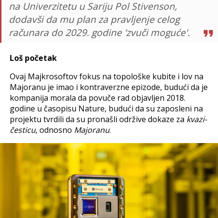
na Univerzitetu u Sariju Pol Stivenson,
dodavši da mu plan za pravljenje celog
računara do 2029. godine 'zvuči moguće'.
Loš početak
Ovaj Majkrosoftov fokus na topološke kubite i lov na
Majoranu je imao i kontraverzne epizode, budući da je
kompanija morala da povuče rad objavljen 2018.
godine u časopisu Nature, budući da su zaposleni na
projektu tvrdili da su pronašli održive dokaze za
kvazi-
česticu
, odnosno
Majoranu
.