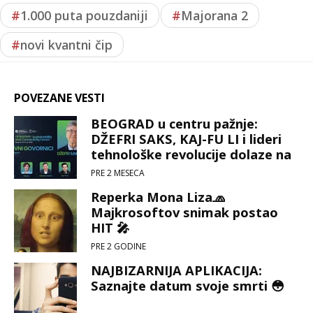
#
1.000 puta pouzdaniji
#
Majorana 2
#
novi kvantni čip
POVEZANE VESTI
BEOGRAD u centru pažnje:
DŽEFRI SAKS, KAJ-FU LI i lideri
tehnološke revolucije dolaze na
HORIZONS FORUM 🤖⚙️💻🌐💡
PRE 2 MESECA
Reperka Mona Liza🧢
Majkrosoftov snimak postao
HIT 🎤
PRE 2 GODINE
NAJBIZARNIJA APLIKACIJA:
Saznajte datum svoje smrti 😳