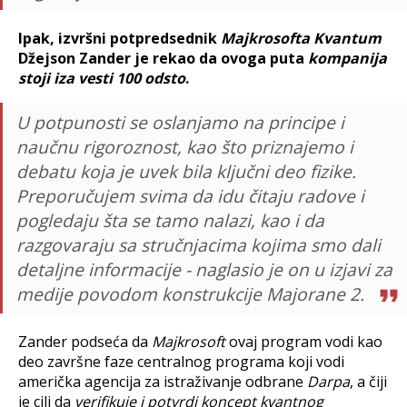
Ipak, izvršni potpredsednik
Majkrosofta Kvantum
Džejson Zander je rekao da ovoga puta
kompanija
stoji iza vesti 100 odsto
.
U potpunosti se oslanjamo na principe i
naučnu rigoroznost, kao što priznajemo i
debatu koja je uvek bila ključni deo fizike.
Preporučujem svima da idu čitaju radove i
pogledaju šta se tamo nalazi, kao i da
razgovaraju sa stručnjacima kojima smo dali
detaljne informacije - naglasio je on u izjavi za
medije povodom konstrukcije Majorane 2.
Zander podseća da
Majkrosoft
ovaj program vodi kao
deo završne faze centralnog programa koji vodi
američka agencija za istraživanje odbrane
Darpa
, a čiji
je cilj da
verifikuje i potvrdi koncept kvantnog