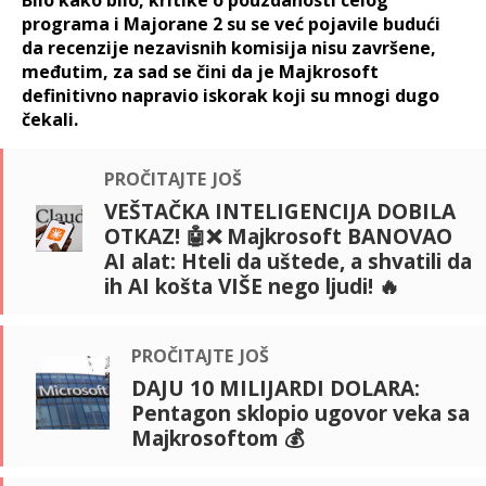
Bilo kako bilo, kritike o pouzdanosti celog
programa i Majorane 2 su se već pojavile budući
da recenzije nezavisnih komisija nisu završene,
međutim, za sad se čini da je Majkrosoft
definitivno napravio iskorak koji su mnogi dugo
čekali.
pročitajte još
VEŠTAČKA INTELIGENCIJA DOBILA
OTKAZ! 🤖❌ Majkrosoft BANOVAO
AI alat: Hteli da uštede, a shvatili da
ih AI košta VIŠE nego ljudi! 🔥
pročitajte još
DAJU 10 MILIJARDI DOLARA:
Pentagon sklopio ugovor veka sa
Majkrosoftom 💰