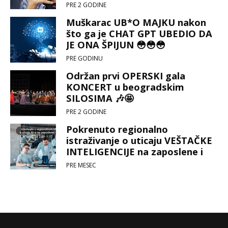
PRE 2 GODINE
Muškarac UB*O MAJKU nakon
što ga je CHAT GPT UBEDIO DA
JE ONA ŠPIJUN 😳😳😳
PRE GODINU
Održan prvi OPERSKI gala
KONCERT u beogradskim
SILOSIMA 🎶🤩
PRE 2 GODINE
Pokrenuto regionalno
istraživanje o uticaju VEŠTAČKE
INTELIGENCIJE na zaposlene i
kompanije 🤖
PRE MESEC