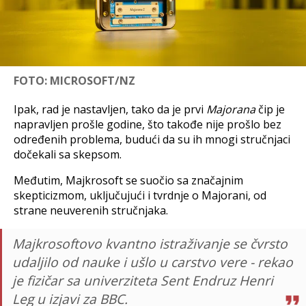
FOTO: MICROSOFT/NZ
Ipak, rad je nastavljen, tako da je prvi
Majorana
čip je
napravljen prošle godine, što takođe nije prošlo bez
određenih problema, budući da su ih mnogi stručnjaci
dočekali sa skepsom.
Međutim, Majkrosoft se suočio sa značajnim
skepticizmom, uključujući i tvrdnje o Majorani, od
strane neuverenih stručnjaka.
Majkrosoftovo kvantno istraživanje se čvrsto
udaljilo od nauke i ušlo u carstvo vere - rekao
je fizičar sa univerziteta Sent Endruz Henri
Leg u izjavi za BBC.