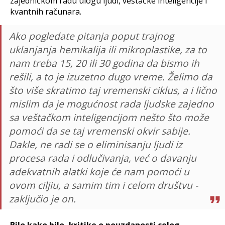
zajedničkom radu ulogu ljudi, veštačke inteligencije i
kvantnih računara.
Ako pogledate pitanja poput trajnog
uklanjanja hemikalija ili mikroplastike, za to
nam treba 15, 20 ili 30 godina da bismo ih
rešili, a to je izuzetno dugo vreme. Želimo da
što više skratimo taj vremenski ciklus, a i lično
mislim da je mogućnost rada ljudske zajedno
sa veštačkom inteligencijom nešto što može
pomoći da se taj vremenski okvir sabije.
Dakle, ne radi se o eliminisanju ljudi iz
procesa rada i odlučivanja, već o davanju
adekvatnih alatki koje će nam pomoći u
ovom ciljiu, a samim tim i celom društvu -
zaključio je on.