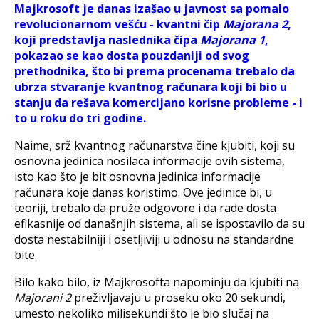
Majkrosoft je danas izašao u javnost sa pomalo
revolucionarnom vešću - kvantni čip
Majorana 2
,
koji predstavlja naslednika čipa
Majorana 1
,
pokazao se kao dosta pouzdaniji od svog
prethodnika, što bi prema procenama trebalo da
ubrza stvaranje kvantnog računara koji bi bio u
stanju da rešava komercijano korisne probleme - i
to u roku do tri godine.
Naime, srž kvantnog računarstva čine kjubiti, koji su
osnovna jedinica nosilaca informacije ovih sistema,
isto kao što je bit osnovna jedinica informacije
računara koje danas koristimo. Ove jedinice bi, u
teoriji, trebalo da pruže odgovore i da rade dosta
efikasnije od današnjih sistema, ali se ispostavilo da su
dosta nestabilniji i osetljiviji u odnosu na standardne
bite.
Bilo kako bilo, iz Majkrosofta napominju da kjubiti na
Majorani 2
preživljavaju u proseku oko 20 sekundi,
umesto nekoliko milisekundi što je bio slučaj na