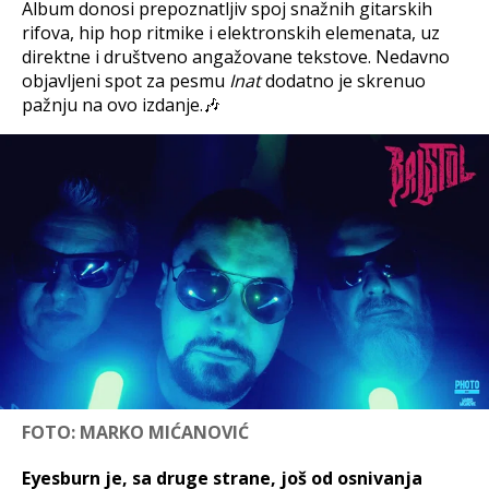
Album donosi prepoznatljiv spoj snažnih gitarskih
rifova, hip hop ritmike i elektronskih elemenata, uz
direktne i društveno angažovane tekstove. Nedavno
objavljeni spot za pesmu
Inat
dodatno je skrenuo
pažnju na ovo izdanje.🎶
FOTO: MARKO MIĆANOVIĆ
Eyesburn je, sa druge strane, još od osnivanja