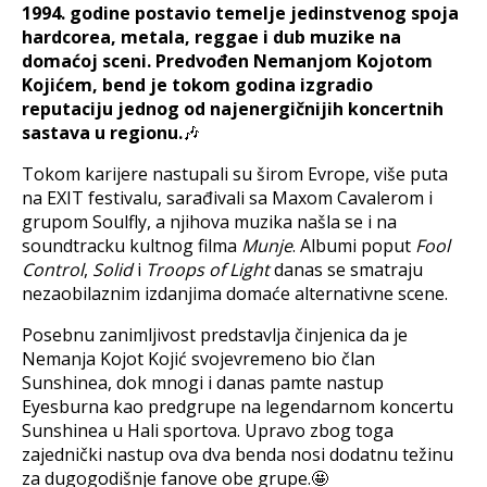
1994. godine postavio temelje jedinstvenog spoja
hardcorea, metala, reggae i dub muzike na
domaćoj sceni. Predvođen Nemanjom Kojotom
Kojićem, bend je tokom godina izgradio
reputaciju jednog od najenergičnijih koncertnih
sastava u regionu.
🎶
Tokom karijere nastupali su širom Evrope, više puta
na EXIT festivalu, sarađivali sa Maxom Cavalerom i
grupom Soulfly, a njihova muzika našla se i na
soundtracku kultnog filma
Munje
. Albumi poput
Fool
Control
,
Solid
i
Troops of Light
danas se smatraju
nezaobilaznim izdanjima domaće alternativne scene.
Posebnu zanimljivost predstavlja činjenica da je
Nemanja Kojot Kojić svojevremeno bio član
Sunshinea, dok mnogi i danas pamte nastup
Eyesburna kao predgrupe na legendarnom koncertu
Sunshinea u Hali sportova. Upravo zbog toga
zajednički nastup ova dva benda nosi dodatnu težinu
za dugogodišnje fanove obe grupe.🤩