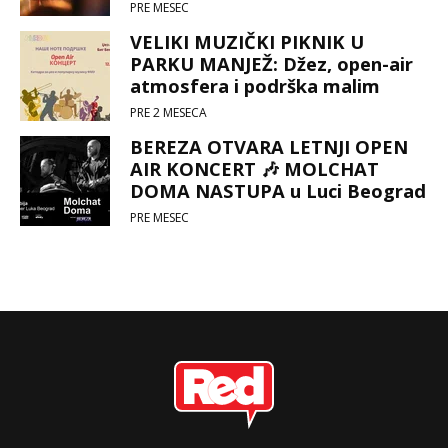
PRE MESEC
VELIKI MUZIČKI PIKNIK U
PARKU MANJEŽ: Džez, open-air
atmosfera i podrška malim
superherojima 🤩🎶🌸
PRE 2 MESECA
BEREZA OTVARA LETNJI OPEN
AIR KONCERT 🎶 MOLCHAT
DOMA NASTUPA u Luci Beograd
😍
PRE MESEC