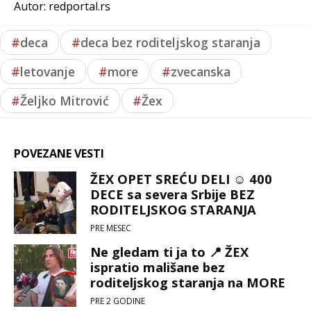
Autor: redportal.rs
#
deca
#
deca bez roditeljskog staranja
#
letovanje
#
more
#
zvecanska
#
Željko Mitrović
#
Žex
POVEZANE VESTI
ŽEX OPET SREĆU DELI ☺️ 400
DECE sa severa Srbije BEZ
RODITELJSKOG STARANJA
vlasnik Pink Media Group ŠALJE
PRE MESEC
NA MORE 💕😎 (VIDEO 🎥)
Ne gledam ti ja to 📍 ŽEX
ispratio mališane bez
roditeljskog staranja na MORE
🌊 Obezbedio letovanje za skoro
PRE 2 GODINE