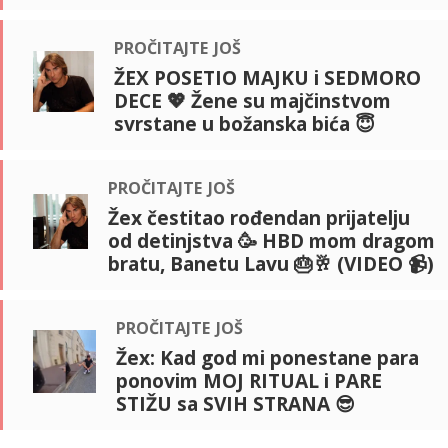
pročitajte još
ŽEX POSETIO MAJKU i SEDMORO
DECE 💖 Žene su majčinstvom
svrstane u božanska bića 😇
pročitajte još
Žex čestitao rođendan prijatelju
od detinjstva 🥳 HBD mom dragom
bratu, Banetu Lavu 🎂🥂 (VIDEO 📹)
pročitajte još
Žex: Kad god mi ponestane para
ponovim MOJ RITUAL i PARE
STIŽU sa SVIH STRANA 😎