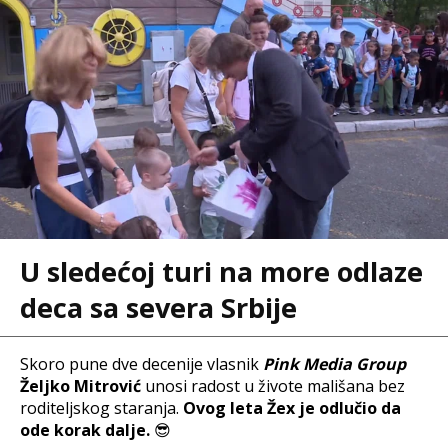
U sledećoj turi na more odlaze
deca sa severa Srbije
Skoro pune dve decenije vlasnik
Pink Media Group
Željko Mitrović
unosi radost u živote mališana bez
roditeljskog staranja.
Ovog leta Žex je odlučio da
ode korak dalje.
😎