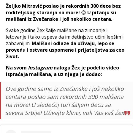
Željko Mitrović poslao je rekordnih 300 dece bez
roditeljskog staranja na more!
😍
U pitanju su
mališani iz Zvečanske i još nekoliko centara.
Svake godine Žex šalje mališane na zimoanje i
letovanje i tako uspeva da im detinjstvo učini lepšim i
zabavnijim.
Mališani odlaze da uživaju, lepo se
provedu i ostvare uspomene i prijateljstva za ceo
život.
Na svom
Instagram
nalogu Žex je podelio video
ispraćaja mališana, a uz njega je dodao:
Ove godine samo iz Zvečanske i još nekoliko
centara poslao sam rekordnih 300 mališana
na more! U sledećoj turi šaljem decu sa
severa Srbije! Uživajte klinci, voli Vas vaš Žex!