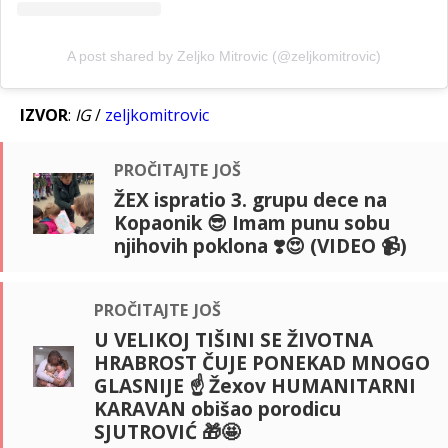
A post shared by Zeljko Mitrovic (@zeljkomitrovic)
IZVOR
:
IG
/
zeljkomitrovic
pročitajte još
ŽEX ispratio 3. grupu dece na
Kopaonik 😎 Imam punu sobu
njihovih poklona ❣️😍 (VIDEO 📹)
pročitajte još
U VELIKOJ TIŠINI SE ŽIVOTNA
HRABROST ČUJE PONEKAD MNOGO
GLASNIJE ☝️ Žexov HUMANITARNI
KARAVAN obišao porodicu
SJUTROVIĆ 🎁🤩