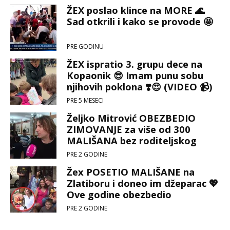
400 dece! 💖
ŽEX poslao klince na MORE 🌊
Sad otkrili i kako se provode 🤩
PRE GODINU
ŽEX ispratio 3. grupu dece na
Kopaonik 😎 Imam punu sobu
njihovih poklona ❣️😍 (VIDEO 📹)
PRE 5 MESECI
Željko Mitrović OBEZBEDIO
ZIMOVANJE za više od 300
MALIŠANA bez roditeljskog
staranja 💞 🌨️
PRE 2 GODINE
Žex POSETIO MALIŠANE na
Zlatiboru i doneo im džeparac 💖
Ove godine obezbedio
LETOVANJE ZA 400 DECE bez
PRE 2 GODINE
roditeljskog staranja! 🌊🌞