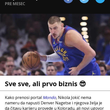
PRE MESEC
Sve sve, ali prvo biznis 😎
Kako prenosi portal
Mondo
,
Nikola Jokić nema
nameru da napusti Denver Nagetse i njegova želja je
da čitavu karijeru provede u Koloradu, ali novi ugovor