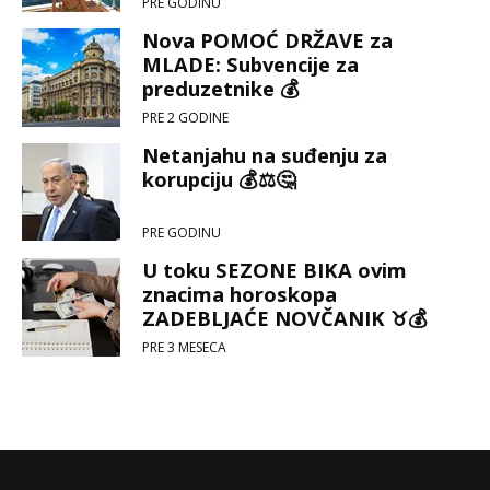
PRE GODINU
Nova POMOĆ DRŽAVE za
MLADE: Subvencije za
preduzetnike 💰
PRE 2 GODINE
Netanjahu na suđenju za
korupciju 💰⚖️🤔
PRE GODINU
U toku SEZONE BIKA ovim
znacima horoskopa
ZADEBLJAĆE NOVČANIK ♉💰
PRE 3 MESECA