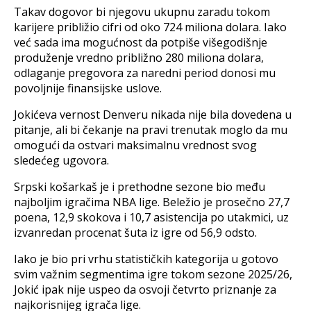
Takav dogovor bi njegovu ukupnu zaradu tokom
karijere približio cifri od oko 724 miliona dolara. Iako
već sada ima mogućnost da potpiše višegodišnje
produženje vredno približno 280 miliona dolara,
odlaganje pregovora za naredni period donosi mu
povoljnije finansijske uslove.
Jokićeva vernost Denveru nikada nije bila dovedena u
pitanje, ali bi čekanje na pravi trenutak moglo da mu
omogući da ostvari maksimalnu vrednost svog
sledećeg ugovora.
Srpski košarkaš je i prethodne sezone bio među
najboljim igračima NBA lige. Beležio je prosečno 27,7
poena, 12,9 skokova i 10,7 asistencija po utakmici, uz
izvanredan procenat šuta iz igre od 56,9 odsto.
Iako je bio pri vrhu statističkih kategorija u gotovo
svim važnim segmentima igre tokom sezone 2025/26,
Jokić ipak nije uspeo da osvoji četvrto priznanje za
najkorisnijeg igrača lige.