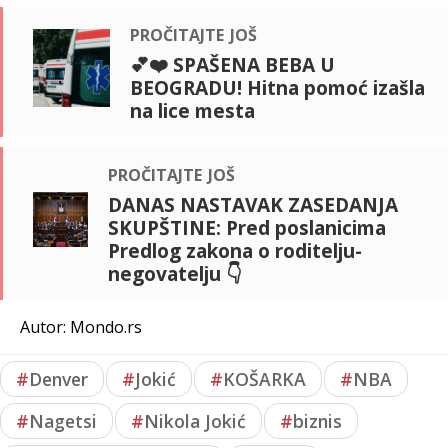
pročitajte još
💕❤️ SPAŠENA BEBA U
BEOGRADU! Hitna pomoć izašla
na lice mesta
pročitajte još
DANAS NASTAVAK ZASEDANJA
SKUPŠTINE: Pred poslanicima
Predlog zakona o roditelju-
negovatelju 👇
Autor: Mondo.rs
#
Denver
#
Jokić
#
KOŠARKA
#
NBA
#
Nagetsi
#
Nikola Jokić
#
biznis