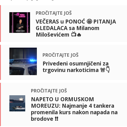
pročitajte još
VEČERAS u PONOĆ 🤩 PITANJA
GLEDALACA sa Milanom
Miloševićem 📺🔥
pročitajte još
Privedeni osumnjičeni za
trgovinu narkoticima 🚨👇
pročitajte još
NAPETO U ORMUSKOM
MOREUZU: Najmanje 4 tankera
promenila kurs nakon napada na
brodove ❗❗