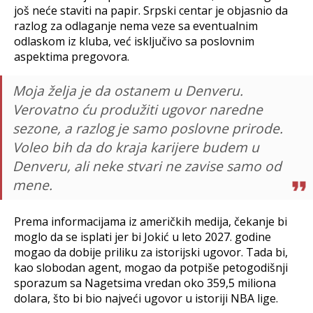
još neće staviti na papir. Srpski centar je objasnio da
razlog za odlaganje nema veze sa eventualnim
odlaskom iz kluba, već isključivo sa poslovnim
aspektima pregovora.
Moja želja je da ostanem u Denveru.
Verovatno ću produžiti ugovor naredne
sezone, a razlog je samo poslovne prirode.
Voleo bih da do kraja karijere budem u
Denveru, ali neke stvari ne zavise samo od
mene.
Prema informacijama iz američkih medija, čekanje bi
moglo da se isplati jer bi Jokić u leto 2027. godine
mogao da dobije priliku za istorijski ugovor. Tada bi,
kao slobodan agent, mogao da potpiše petogodišnji
sporazum sa Nagetsima vredan oko 359,5 miliona
dolara, što bi bio najveći ugovor u istoriji NBA lige.