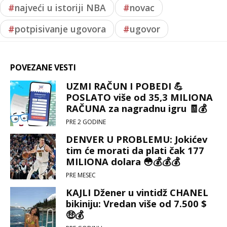
#
najveći u istoriji NBA
#
novac
#
potpisivanje ugovora
#
ugovor
POVEZANE VESTI
UZMI RAČUN I POBEDI 💪
POSLATO više od 35,3 MILIONA
RAČUNA za nagradnu igru 🧾💰
PRE 2 GODINE
DENVER U PROBLEMU: Jokićev
tim će morati da plati čak 177
MILIONA dolara 😳💰💰💰
PRE MESEC
KAJLI Džener u vintidž CHANEL
bikiniju: Vredan više od 7.500 $
🤑💰