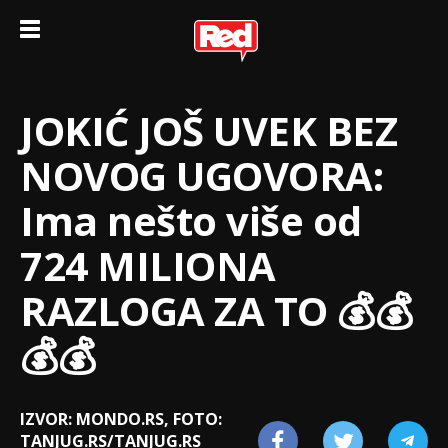
JOKIĆ JOŠ UVEK BEZ
NOVOG UGOVORA:
Ima nešto više od
724 MILIONA
RAZLOGA ZA TO 💰💰
💰💰
IZVOR: MONDO.RS, FOTO:
TANJUG.RS/TANJUG.RS