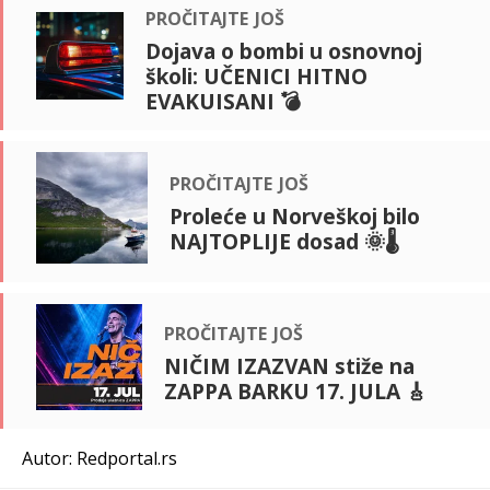
pročitajte još
Dojava o bombi u osnovnoj
školi: UČENICI HITNO
EVAKUISANI 💣
pročitajte još
Proleće u Norveškoj bilo
NAJTOPLIJE dosad 🌞🌡️
pročitajte još
NIČIM IZAZVAN stiže na
ZAPPA BARKU 17. JULA 🎸
Autor: Redportal.rs