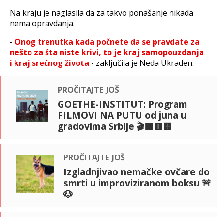
Na kraju je naglasila da za takvo ponašanje nikada
nema opravdanja.
-
Onog trenutka kada počnete da se pravdate za
nešto za šta niste krivi, to je kraj samopouzdanja
i kraj srećnog života
- zaključila je Neda Ukraden.
pročitajte još
GOETHE-INSTITUT: Program
FILMOVI NA PUTU od juna u
gradovima Srbije 🎬⬛🟥🟨
pročitajte još
Izgladnjivao nemačke ovčare do
smrti u improviziranom boksu 🚨
🐶