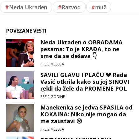
#
Neda Ukraden
#
Razvod
#
muž
POVEZANE VESTI
Neda Ukraden o OBRADAMA
pesama: To je KRAĐA, to ne
sme da se dešava 👇
PRE 3 MESECA
SAVILI GLAVU I PLAČU 💔 Rada
Vasić otkrila kako su joj SINOVI
rekli da žele da PROMENE POL
👇
PRE 2 GODINE
Manekenka se jedva SPASILA od
KOKAINA: Niko nije mogao da
me zaustavi 😣
PRE 2 MESECA