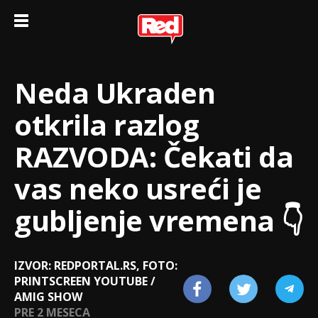
Neda Ukraden
otkrila razlog
RAZVODA: Čekati da
vas neko usreći je
gubljenje vremena 👇
IZVOR: REDPORTAL.RS, FOTO:
PRINTSCREEN YOUTUBE /
AMIG SHOW
PRE 2 MESECA