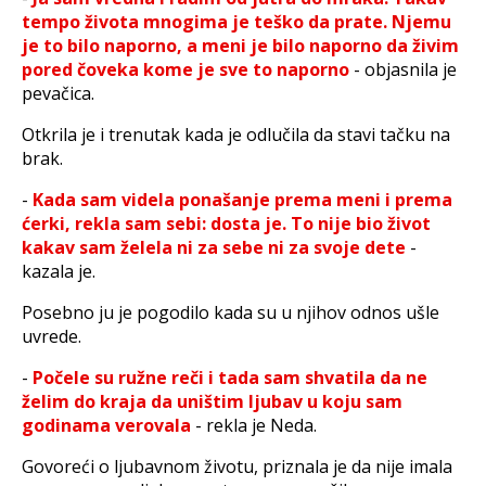
tempo života mnogima je teško da prate. Njemu
je to bilo naporno, a meni je bilo naporno da živim
pored čoveka kome je sve to naporno
- objasnila je
pevačica.
Otkrila je i trenutak kada je odlučila da stavi tačku na
brak.
-
Kada sam videla ponašanje prema meni i prema
ćerki, rekla sam sebi: dosta je. To nije bio život
kakav sam želela ni za sebe ni za svoje dete
-
kazala je.
Posebno ju je pogodilo kada su u njihov odnos ušle
uvrede.
-
Počele su ružne reči i tada sam shvatila da ne
želim do kraja da uništim ljubav u koju sam
godinama verovala
- rekla je Neda.
Govoreći o ljubavnom životu, priznala je da nije imala