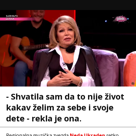
- Shvatila sam da to nije život
kakav želim za sebe i svoje
dete - rekla je ona.
Regionalna muzička zvezda
Neda Ukraden
retko