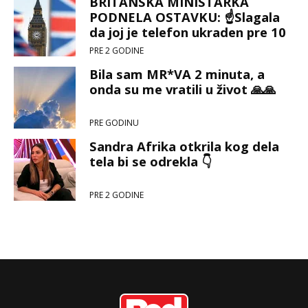
BRITANSKA MINISTARKA
PODNELA OSTAVKU: ☝️Slagala
da joj je telefon ukraden pre 10
godina 📱
PRE 2 GODINE
Bila sam MR*VA 2 minuta, a
onda su me vratili u život 🙏🙏
PRE GODINU
Sandra Afrika otkrila kog dela
tela bi se odrekla 👇
PRE 2 GODINE