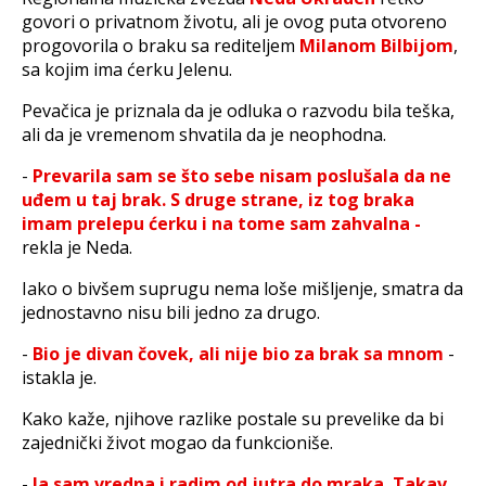
govori o privatnom životu, ali je ovog puta otvoreno
progovorila o braku sa rediteljem
Milanom Bilbijom
,
sa kojim ima ćerku Jelenu.
Pevačica je priznala da je odluka o razvodu bila teška,
ali da je vremenom shvatila da je neophodna.
-
Prevarila sam se što sebe nisam poslušala da ne
uđem u taj brak. S druge strane, iz tog braka
imam prelepu ćerku i na tome sam zahvalna -
rekla je Neda.
Iako o bivšem suprugu nema loše mišljenje, smatra da
jednostavno nisu bili jedno za drugo.
-
Bio je divan čovek, ali nije bio za brak sa mnom
-
istakla je.
Kako kaže, njihove razlike postale su prevelike da bi
zajednički život mogao da funkcioniše.
-
Ja sam vredna i radim od jutra do mraka. Takav