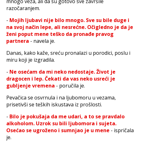
mnogo veza, ali da su gotovo sve završile
razočaranjem.
-
Mojih ljubavi nije bilo mnogo. Sve su bile duge i
na svoj način lepe, ali nesrećne. Očigledno je da je
ženi poput mene teško da pronađe pravog
partnera
- navela je.
Danas, kako kaže, sreću pronalazi u porodici, poslu i
miru koji je izgradila.
-
Ne osećam da mi neko nedostaje. Život je
dragocen i lep. Čekati da vas neko usreći je
gubljenje vremena
- poručila je.
Pevačica se osvrnula i na ljubomoru u vezama,
prisetivši se teških iskustava iz prošlosti.
-
Bilo je pokušaja da me udari, a to se pravdalo
alkoholom. Uzrok su bili ljubomora i sujeta.
Osećao se ugroženo i sumnjao je u mene
- ispričala
je.