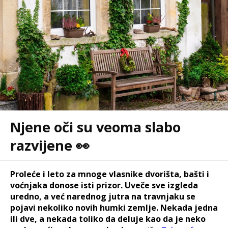
Njene oči su veoma slabo
razvijene 👀
Proleće i leto za mnoge vlasnike dvorišta, bašti i
voćnjaka donose isti prizor. Uveče sve izgleda
uredno, a već narednog jutra na travnjaku se
pojavi nekoliko novih humki zemlje. Nekada jedna
ili dve, a nekada toliko da deluje kao da je neko