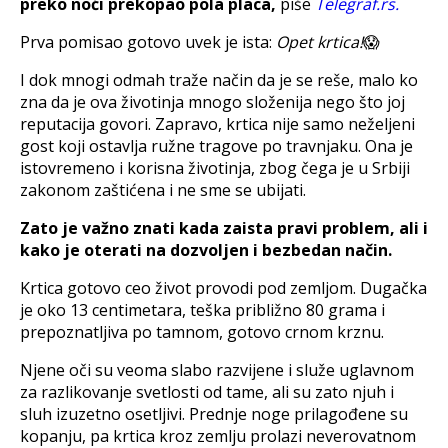
preko noći prekopao pola placa,
piše
Telegraf.rs.
Prva pomisao gotovo uvek je ista:
Opet krtica!
😱
I dok mnogi odmah traže način da je se reše, malo ko
zna da je ova životinja mnogo složenija nego što joj
reputacija govori. Zapravo, krtica nije samo neželjeni
gost koji ostavlja ružne tragove po travnjaku. Ona je
istovremeno i korisna životinja, zbog čega je u Srbiji
zakonom zaštićena i ne sme se ubijati.
Zato je važno znati kada zaista pravi problem, ali i
kako je oterati na dozvoljen i bezbedan način.
Krtica gotovo ceo život provodi pod zemljom. Dugačka
je oko 13 centimetara, teška približno 80 grama i
prepoznatljiva po tamnom, gotovo crnom krznu.
Njene oči su veoma slabo razvijene i služe uglavnom
za razlikovanje svetlosti od tame, ali su zato njuh i
sluh izuzetno osetljivi. Prednje noge prilagođene su
kopanju, pa krtica kroz zemlju prolazi neverovatnom