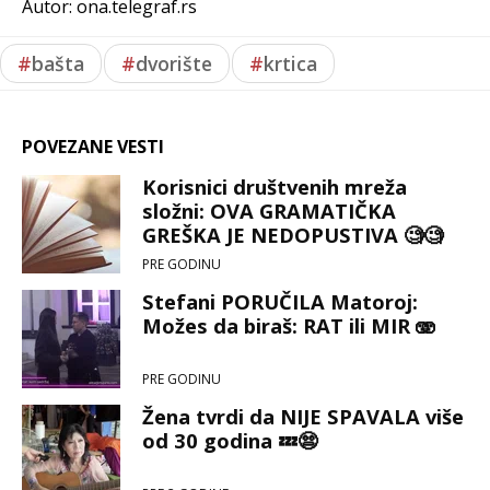
Autor: ona.telegraf.rs
#
bašta
#
dvorište
#
krtica
POVEZANE VESTI
Korisnici društvenih mreža
složni: OVA GRAMATIČKA
GREŠKA JE NEDOPUSTIVA 🧐🧐
PRE GODINU
Stefani PORUČILA Matoroj:
Možes da biraš: RAT ili MIR 🫨
PRE GODINU
Žena tvrdi da NIJE SPAVALA više
od 30 godina 💤😨