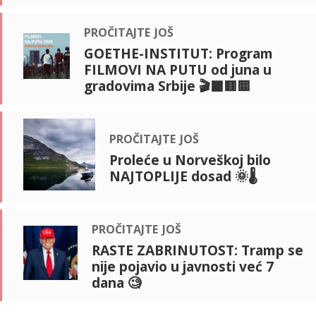
pročitajte još
GOETHE-INSTITUT: Program
FILMOVI NA PUTU od juna u
gradovima Srbije 🎬⬛🟥🟨
pročitajte još
Proleće u Norveškoj bilo
NAJTOPLIJE dosad 🌞🌡️
pročitajte još
RASTE ZABRINUTOST: Tramp se
nije pojavio u javnosti već 7
dana 🧐