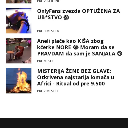
PRE 2 GODINE
OnlyFans zvezda OPTUŽENA ZA
UB*STVO 😱
PRE 3 MESECA
Aneli plače kao KIŠA zbog
kćerke NORE 😭 Moram da se
PRAVDAM da sam je SANJALA 😢
😐
PRE MESEC
MISTERIJA ŽENE BEZ GLAVE:
Otkrivena najstarija lomača u
Africi - Ritual od pre 9.500
godina koji ledi krv u žilama 💀😱
PRE 7 MESECI