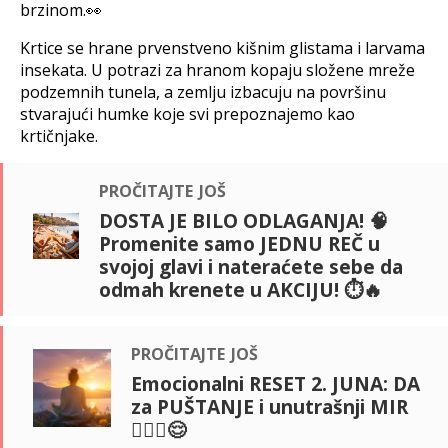
brzinom.👀
Krtice se hrane prvenstveno kišnim glistama i larvama
insekata. U potrazi za hranom kopaju složene mreže
podzemnih tunela, a zemlju izbacuju na površinu
stvarajući humke koje svi prepoznajemo kao
krtičnjake.
pročitajte još
DOSTA JE BILO ODLAGANJA! 🧠
Promenite samo JEDNU REČ u
svojoj glavi i nateraćete sebe da
odmah krenete u AKCIJU! ⏱️🔥
pročitajte još
Emocionalni RESET 2. JUNA: DA
za PUŠTANJE i unutrašnji MIR
🧘🏻‍♀️😌