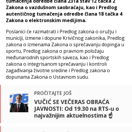
tumačenja odredbe člana 231a stav 12 tačka 2
Zakona o vazdušnom saobraćaju, kao i Predlog
autentičnog tumačenja odredbe člana 18 tačka 4
Zakona o elektronskim medijima.
Poslanici će razmatrati i Predlog zakona o oružju i
municiji, izmene i dopune Krivičnog zakonika, Predlog
zakona o izmenama Zakona o sprečavanju dopinga u
sportu, Predlog zakona o pravnom položaju
međunarodnih sportskih saveza, kao i Predlog
zakona o integrisanom sprečavanju i kontroli
zagađivanja životne sredine i Predlog zakona o
dopunama Zakona o Ustavnom sudu.
pročitajte još
VUČIĆ SE VEČERAS OBRAĆA
JAVNOSTI: Od 19.30 na RTS-u o
najvažnijim aktuelnostima ☝️