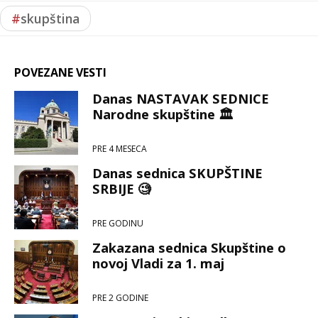
#
skupština
POVEZANE VESTI
Danas NASTAVAK SEDNICE
Narodne skupštine 🏛️
PRE 4 MESECA
Danas sednica SKUPŠTINE
SRBIJE 🧐
PRE GODINU
Zakazana sednica Skupštine o
novoj Vladi za 1. maj
PRE 2 GODINE