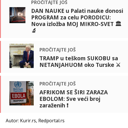
pročitajte još
DAN NAUKE u Palati nauke donosi
PROGRAM za celu PORODICU:
Nova izložba MOJ MIKRO-SVET 🏛️
🔬
pročitajte još
TRAMP u teškom SUKOBU sa
NETANJAHUOM oko Turske ⚔️
pročitajte još
AFRIKOM SE ŠIRI ZARAZA
EBOLOM: Sve veći broj
zaraženih ❗
Autor: Kurir.rs, Redportal.rs