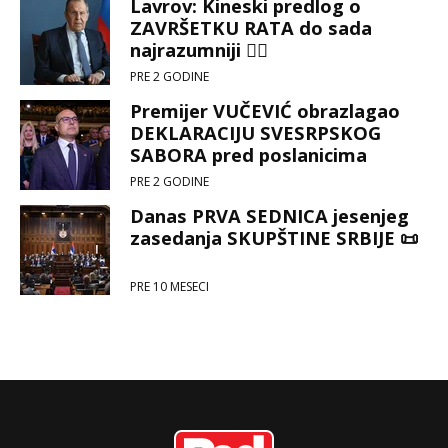
Lavrov: Kineski predlog o
ZAVRŠETKU RATA do sada
najrazumniji ☝🏻
PRE 2 GODINE
Premijer VUČEVIĆ obrazlagao
DEKLARACIJU SVESRPSKOG
SABORA pred poslanicima
Narodne skupštine 📜
PRE 2 GODINE
Danas PRVA SEDNICA jesenjeg
zasedanja SKUPŠTINE SRBIJE 📜
PRE 10 MESECI