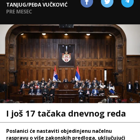
TANJUG/PEĐA VUČKOVIĆ
PRE MESEC
I još 17 tačaka dnevnog reda
Poslanici će nastaviti objedinjenu načelnu
raspravu o više zakonskih predloga, uključujući