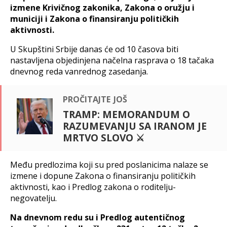
izmene Krivičnog zakonika, Zakona o oružju i
municiji i Zakona o finansiranju političkih
aktivnosti.
U Skupštini Srbije danas će od 10 časova biti
nastavljena objedinjena načelna rasprava o 18 tačaka
dnevnog reda vanrednog zasedanja.
pročitajte još
TRAMP: MEMORANDUM O
RAZUMEVANJU SA IRANOM JE
MRTVO SLOVO ⚔️
Među predlozima koji su pred poslanicima nalaze se
izmene i dopune Zakona o finansiranju političkih
aktivnosti, kao i Predlog zakona o roditelju-
negovatelju.
Na dnevnom redu su i Predlog autentičnog