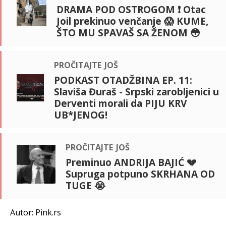
DRAMA POD OSTROGOM ❗ Otac
Joil prekinuo venčanje 😱 KUME,
ŠTO MU SPAVAŠ SA ŽENOM 😳
pročitajte još
PODKAST OTADŽBINA EP. 11:
Slaviša Đuraš - Srpski zarobljenici u
Derventi morali da PIJU KRV
UB*JENOG!
pročitajte još
Preminuo ANDRIJA BAJIĆ 💔
Supruga potpuno SKRHANA OD
TUGE 😭
Autor: Pink.rs