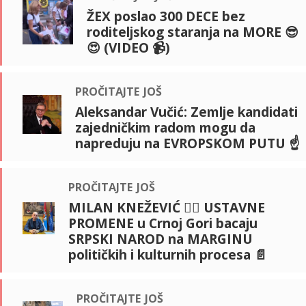
ŽEX poslao 300 DECE bez
roditeljskog staranja na MORE 😎
😍 (VIDEO 📹)
pročitajte još
Aleksandar Vučić: Zemlje kandidati
zajedničkim radom mogu da
napreduju na EVROPSKOM PUTU ☝️
pročitajte još
MILAN KNEŽEVIĆ ☝🏻 USTAVNE
PROMENE u Crnoj Gori bacaju
SRPSKI NAROD na MARGINU
političkih i kulturnih procesa 📄
pročitajte još