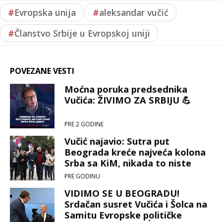
#
Evropska unija
#
aleksandar vučić
#
Članstvo Srbije u Evropskoj uniji
POVEZANE VESTI
Moćna poruka predsednika
Vučića: ŽIVIMO ZA SRBIJU 💪
PRE 2 GODINE
Vučić najavio: Sutra put
Beograda kreće najveća kolona
Srba sa KiM, nikada to niste
videli 💪
PRE GODINU
VIDIMO SE U BEOGRADU!
Srdačan susret Vučića i Šolca na
Samitu Evropske političke