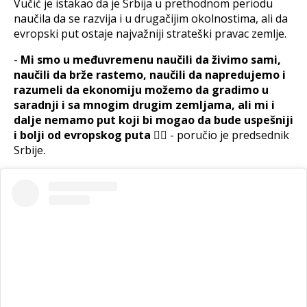
Vučić je istakao da je Srbija u prethodnom periodu
naučila da se razvija i u drugačijim okolnostima, ali da
evropski put ostaje najvažniji strateški pravac zemlje.
-
Mi smo u međuvremenu naučili da živimo sami,
naučili da brže rastemo, naučili da napredujemo i
razumeli da ekonomiju možemo da gradimo u
saradnji i sa mnogim drugim zemljama, ali mi i
dalje nemamo put koji bi mogao da bude uspešniji
i bolji od evropskog puta ☝🏻
- poručio je predsednik
Srbije.