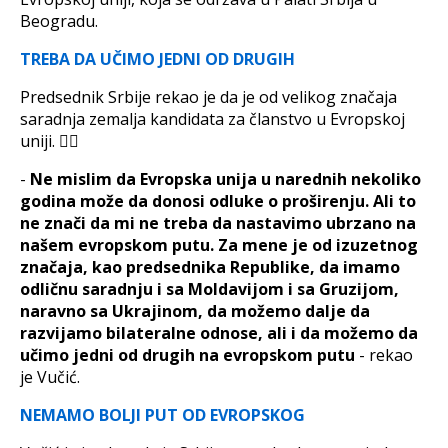
Beogradu.
TREBA DA UČIMO JEDNI OD DRUGIH
Predsednik Srbije rekao je da je od velikog značaja
saradnja zemalja kandidata za članstvo u Evropskoj
uniji. 👇🏻
-
Ne mislim da Evropska unija u narednih nekoliko
godina može da donosi odluke o proširenju. Ali to
ne znači da mi ne treba da nastavimo ubrzano na
našem evropskom putu. Za mene je od izuzetnog
značaja, kao predsednika Republike, da imamo
odličnu saradnju i sa Moldavijom i sa Gruzijom,
naravno sa Ukrajinom, da možemo dalje da
razvijamo bilateralne odnose, ali i da možemo da
učimo jedni od drugih na evropskom putu
- rekao
je Vučić.
NEMAMO BOLJI PUT OD EVROPSKOG