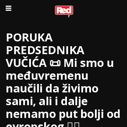
PORUKA
PREDSEDNIKA
VUČIĆA 📜 Mi smo u
međuvremenu
naučili da živimo
sami, ali i dalje
nemamo put bolji od
evropskog ☝🏻