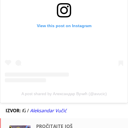
View this post on Instagram
A post shared by Александар Вучић (@avucic)
IZVOR:
I
G /
Aleksandar Vučić
pročitajte još