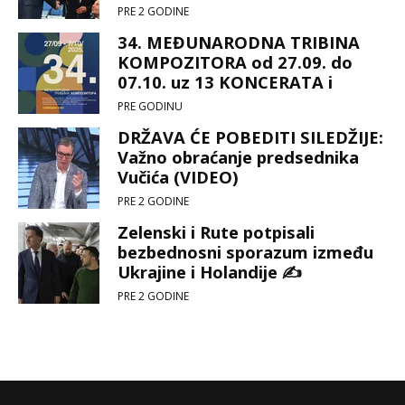
zajednice (FOTO) ☝
PRE 2 GODINE
34. MEĐUNARODNA TRIBINA
KOMPOZITORA od 27.09. do
07.10. uz 13 KONCERATA i
prateće programe 🎼🎵
PRE GODINU
DRŽAVA ĆE POBEDITI SILEDŽIJE:
Važno obraćanje predsednika
Vučića (VIDEO)
PRE 2 GODINE
Zelenski i Rute potpisali
bezbednosni sporazum između
Ukrajine i Holandije ✍
PRE 2 GODINE