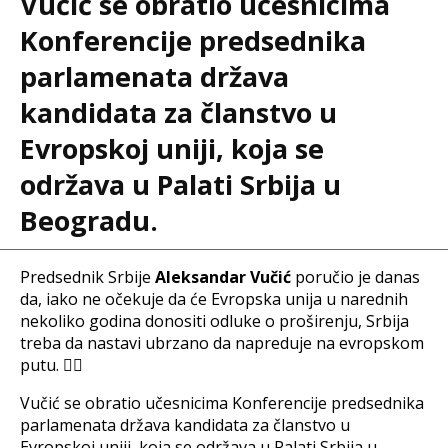
Vučić se obratio učesnicima
Konferencije predsednika
parlamenata država
kandidata za članstvo u
Evropskoj uniji, koja se
održava u Palati Srbija u
Beogradu.
Predsednik Srbije
Aleksandar Vučić
poručio je danas
da, iako ne očekuje da će Evropska unija u narednih
nekoliko godina donositi odluke o proširenju, Srbija
treba da nastavi ubrzano da napreduje na evropskom
putu. ☝🏻
Vučić se obratio učesnicima Konferencije predsednika
parlamenata država kandidata za članstvo u
Evropskoj uniji, koja se održava u Palati Srbija u