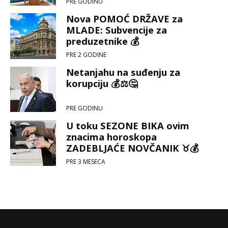
PRE GODINU
Nova POMOĆ DRŽAVE za
MLADE: Subvencije za
preduzetnike 💰
PRE 2 GODINE
Netanjahu na suđenju za
korupciju 💰⚖️🤔
PRE GODINU
U toku SEZONE BIKA ovim
znacima horoskopa
ZADEBLJAĆE NOVČANIK ♉💰
PRE 3 MESECA