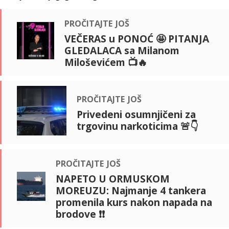
pročitajte još
VEČERAS u PONOĆ 🤩 PITANJA
GLEDALACA sa Milanom
Miloševićem 📺🔥
pročitajte još
Privedeni osumnjičeni za
trgovinu narkoticima 🚨👇
pročitajte još
NAPETO U ORMUSKOM
MOREUZU: Najmanje 4 tankera
promenila kurs nakon napada na
brodove ❗❗