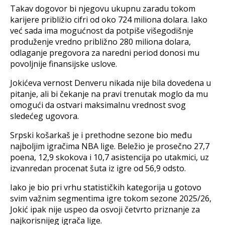
Takav dogovor bi njegovu ukupnu zaradu tokom
karijere približio cifri od oko 724 miliona dolara. Iako
već sada ima mogućnost da potpiše višegodišnje
produženje vredno približno 280 miliona dolara,
odlaganje pregovora za naredni period donosi mu
povoljnije finansijske uslove.
Jokićeva vernost Denveru nikada nije bila dovedena u
pitanje, ali bi čekanje na pravi trenutak moglo da mu
omogući da ostvari maksimalnu vrednost svog
sledećeg ugovora.
Srpski košarkaš je i prethodne sezone bio među
najboljim igračima NBA lige. Beležio je prosečno 27,7
poena, 12,9 skokova i 10,7 asistencija po utakmici, uz
izvanredan procenat šuta iz igre od 56,9 odsto.
Iako je bio pri vrhu statističkih kategorija u gotovo
svim važnim segmentima igre tokom sezone 2025/26,
Jokić ipak nije uspeo da osvoji četvrto priznanje za
najkorisnijeg igrača lige.