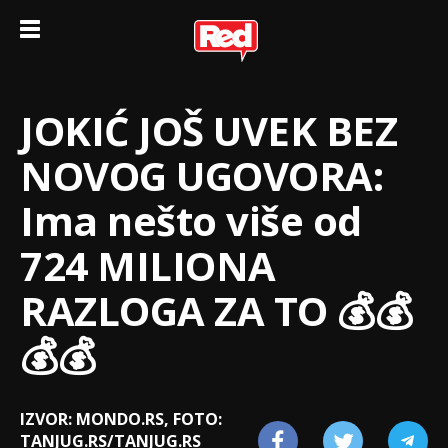
JOKIĆ JOŠ UVEK BEZ
NOVOG UGOVORA:
Ima nešto više od
724 MILIONA
RAZLOGA ZA TO 💰💰
💰💰
IZVOR: MONDO.RS, FOTO:
TANJUG.RS/TANJUG.RS