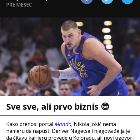
PRE MESEC
Sve sve, ali prvo biznis 😎
Kako prenosi portal
Mondo
,
Nikola Jokić nema
nameru da napusti Denver Nagetse i njegova želja je
da čitavu karijeru provede u Koloradu, ali novi ugovor