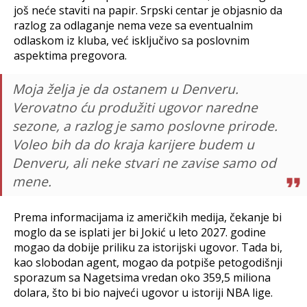
još neće staviti na papir. Srpski centar je objasnio da
razlog za odlaganje nema veze sa eventualnim
odlaskom iz kluba, već isključivo sa poslovnim
aspektima pregovora.
Moja želja je da ostanem u Denveru.
Verovatno ću produžiti ugovor naredne
sezone, a razlog je samo poslovne prirode.
Voleo bih da do kraja karijere budem u
Denveru, ali neke stvari ne zavise samo od
mene.
Prema informacijama iz američkih medija, čekanje bi
moglo da se isplati jer bi Jokić u leto 2027. godine
mogao da dobije priliku za istorijski ugovor. Tada bi,
kao slobodan agent, mogao da potpiše petogodišnji
sporazum sa Nagetsima vredan oko 359,5 miliona
dolara, što bi bio najveći ugovor u istoriji NBA lige.