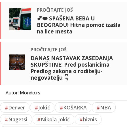
pročitajte još
💕❤️ SPAŠENA BEBA U
BEOGRADU! Hitna pomoć izašla
na lice mesta
pročitajte još
DANAS NASTAVAK ZASEDANJA
SKUPŠTINE: Pred poslanicima
Predlog zakona o roditelju-
negovatelju 👇
Autor: Mondo.rs
#
Denver
#
Jokić
#
KOŠARKA
#
NBA
#
Nagetsi
#
Nikola Jokić
#
biznis