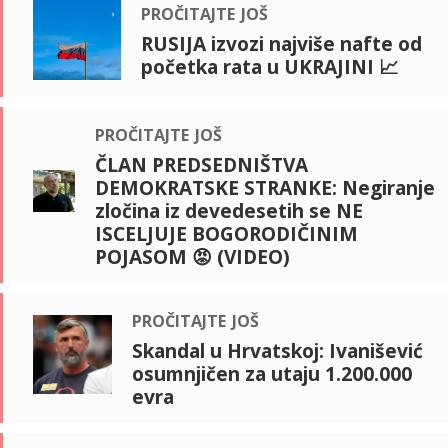
pročitajte još
RUSIJA izvozi najviše nafte od
početka rata u UKRAJINI 📈
pročitajte još
ČLAN PREDSEDNIŠTVA
DEMOKRATSKE STRANKE: Negiranje
zločina iz devedesetih se NE
ISCELJUJE BOGORODIČINIM
POJASOM 😡 (VIDEO)
pročitajte još
Skandal u Hrvatskoj: Ivanišević
osumnjičen za utaju 1.200.000
evra