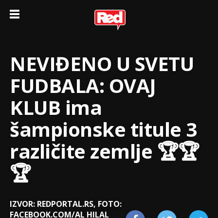
NEVIĐENO U SVETU
FUDBALA: OVAJ
KLUB ima
šampionske titule 3
različite zemlje 🏆🏆
🏆
IZVOR: REDPORTAL.RS, FOTO:
FACEBOOK.COM/AL HILAL