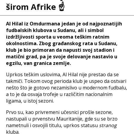
širom Afrike ☝️
Al Hilal iz Omdurmana jedan je od najpoznatijih
fudbalskih klubova u Sudanu, ali i simbol
izdržljivosti sporta u veoma teškim ratnim
okolnostima. Zbog građanskog rata u Sudanu,
klub je bio primoran da napusti svoj stadion i
matični grad, pa je svoje delovanje nastavio u
egzilu, van granica zemlje.
Uprkos teškim uslovima, Al Hilal nije prestao da se
takmiči. Tokom ovog perioda klub je uspeo da ostvari
nešto što je gotovo nezamislivo u modernom fudbalu,
a to je da osvaja trofeje u različitim nacionalnim
ligama, u istoj sezoni.
Prvo su, kao privremeni učesnici prošle sezone,
nastupali u prvenstvu Mauritanije, gde su se brzo
nametnuli i osvojili titulu, uprkos statusu
stranog
kluba.