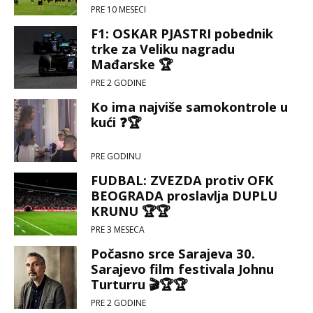
PRE 10 MESECI
F1: OSKAR PJASTRI pobednik
trke za Veliku nagradu
Mađarske 🏆
PRE 2 GODINE
Ko ima najviše samokontrole u
kući ❓🏆
PRE GODINU
FUDBAL: ZVEZDA protiv OFK
BEOGRADA proslavlja DUPLU
KRUNU 🏆🏆
PRE 3 MESECA
Počasno srce Sarajeva 30.
Sarajevo film festivala Johnu
Turturru 🎬🏆🏆
PRE 2 GODINE