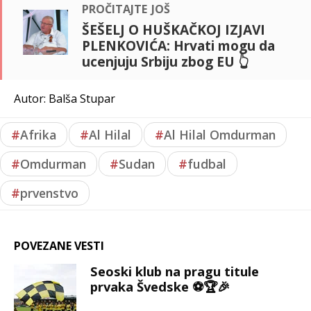
pročitajte još
ŠEŠELJ O HUŠKAČKOJ IZJAVI
PLENKOVIĆA: Hrvati mogu da
ucenjuju Srbiju zbog EU 👆
Autor: Balša Stupar
#
Afrika
#
Al Hilal
#
Al Hilal Omdurman
#
Omdurman
#
Sudan
#
fudbal
#
prvenstvo
POVEZANE VESTI
Seoski klub na pragu titule
prvaka Švedske ⚽🏆🎉