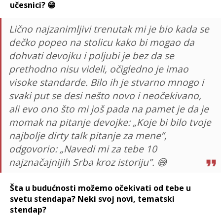
učesnici? 😁
Lično najzanimljivi trenutak mi je bio kada se
dečko popeo na stolicu kako bi mogao da
dohvati devojku i poljubi je bez da se
prethodno nisu videli, očigledno je imao
visoke standarde. Bilo ih je stvarno mnogo i
svaki put se desi nešto novo i neočekivano,
ali evo ono što mi još pada na pamet je da je
momak na pitanje devojke: „Koje bi bilo tvoje
najbolje dirty talk pitanje za mene”,
odgovorio: „Navedi mi za tebe 10
najznačajnijih Srba kroz istoriju”. 😅
Šta u budućnosti možemo očekivati od tebe u
svetu stendapa? Neki svoj novi, tematski
stendap?