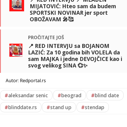
MIJATOVIĆ: Hteo sam da budem
SPORTSKI NOVINAR jer sport
OBOŽAVAM 🎤🥰
pročitajte još
📍 RED INTERVJU sa BOJANOM
LAZIĆ: Za 10 godina bih VOLELA da
sam MAJKA i jedne DEVOJČICE kao i
svog velikog SINA 💞✨
Autor: Redportal.rs
#
aleksandar senic
#
beograd
#
blind date
#
blinddate.rs
#
stand up
#
stendap