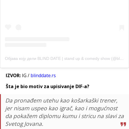
Објава коју дели BLIND DATE | stand up & comedy show (@blinddate.rs)
IZVOR:
IG /
blinddate.rs
Šta je bio motiv za upisivanje DIF-a?
Da pronađem utehu kao košarkaški trener,
jer nisam uspeo kao igrač, kao i mogućnost
da pokažem diplomu kumu i stricu na slavi za
Svetog Jovana.