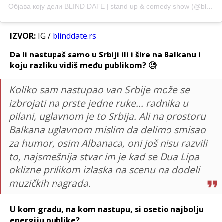
Објава коју дели BLIND DATE | stand up & comedy show (@blinddate.rs)
IZVOR:
IG /
blinddate.rs
Da li nastupaš samo u Srbiji ili i šire na Balkanu i
koju razliku vidiš među publikom? 🧐
Koliko sam nastupao van Srbije može se
izbrojati na prste jedne ruke... radnika u
pilani, uglavnom je to Srbija. Ali na prostoru
Balkana uglavnom mislim da delimo smisao
za humor, osim Albanaca, oni još nisu razvili
to, najsmešnija stvar im je kad se Dua Lipa
oklizne prilikom izlaska na scenu na dodeli
muzičkih nagrada.
U kom gradu, na kom nastupu, si osetio najbolju
energiju publike?