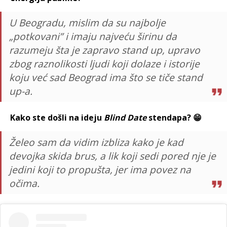
U Beogradu, mislim da su najbolje
„potkovani” i imaju najveću širinu da
razumeju šta je zapravo stand up, upravo
zbog raznolikosti ljudi koji dolaze i istorije
koju već sad Beograd ima što se tiče stand
up-a.
Kako ste došli na ideju
Blind Date
stendapa? 😁
Želeo sam da vidim izbliza kako je kad
devojka skida brus, a lik koji sedi pored nje je
jedini koji to propušta, jer ima povez na
očima.