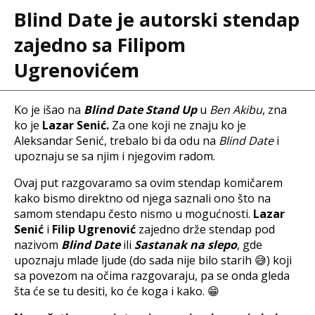
Blind Date je autorski stendap
zajedno sa Filipom
Ugrenovićem
Ko je išao na
Blind Date Stand Up
u
Ben Akibu
, zna
ko je
Lazar Senić.
Za one koji ne znaju ko je
Aleksandar Senić, trebalo bi da odu na
Blind Date
i
upoznaju se sa njim i njegovim radom.
Ovaj put razgovaramo sa ovim stendap komičarem
kako bismo direktno od njega saznali ono što na
samom stendapu često nismo u mogućnosti.
Lazar
Senić
i
Filip Ugrenović
zajedno drže stendap pod
nazivom
Blind Date
ili
Sastanak na slepo
, gde
upoznaju mlade ljude (do sada nije bilo starih 😅) koji
sa povezom na očima razgovaraju, pa se onda gleda
šta će se tu desiti, ko će koga i kako. 😁