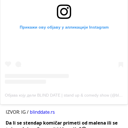
Прикажи ову објаву у апликацији Instagram
Објава коју дели BLIND DATE | stand up & comedy show (@blinddate.rs)
IZVOR: IG /
blinddate.rs
Da li se stendap komičar primeti od malena ili se