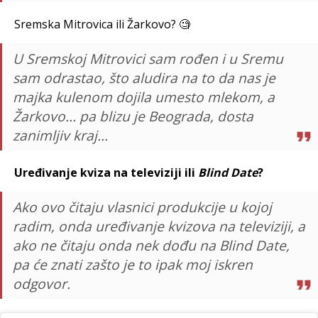
Sremska Mitrovica ili Žarkovo? 🧐
U Sremskoj Mitrovici sam rođen i u Sremu
sam odrastao, što aludira na to da nas je
majka kulenom dojila umesto mlekom, a
Žarkovo... pa blizu je Beograda, dosta
zanimljiv kraj...
Uređivanje kviza na televiziji ili
Blind Date
?
Ako ovo čitaju vlasnici produkcije u kojoj
radim, onda uređivanje kvizova na televiziji, a
ako ne čitaju onda nek dođu na Blind Date,
pa će znati zašto je to ipak moj iskren
odgovor.