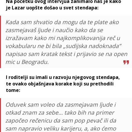
Na početku ovog intervjua zanimalo nas je kako
je Lazar uopšte došao u svet stendapa:
Kada sam shvatio da mogu da te plate ako
zasmejavaš ljude i naučio kako da se
izražavam kako mi najkomplikovanija reč u
vokabularu ne bi bila „sudijska nadoknada”
napisao sam kratak tekst i prijavio se na open
mic u Beogradu.
I roditelji su imali u razvoju njegovog stendapa,
te ovako objašnjava korake koji su prethodili
tome:
Oduvek sam voleo da zasmejavam ljude i
otkad znam za sebe... tako bih na primer
započeo rečenicu da sam pop pevač ili da
sam napravio veliku karijeru, a, ako ćemo