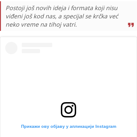
Postoji još novih ideja i formata koji nisu
viđeni još kod nas, a specijal se krčka već
neko vreme na tihoj vatri.
Прикажи ову објаву у апликацији Instagram