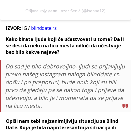
Објава коју дели Lazar Senić (@lsenna12)
IZVOR:
IG /
blinddate.rs
Kako birate ljude koji će učestvovati u tome? Da li
se desi da neko na licu mesta odluči da učestvuje
bez bilo kakve najave?
Do sad je bilo dobrovoljno, ljudi se prijavljuju
preko našeg Instagram naloga blinddate.rs,
dođu i po preporuci, bude onih koji su bili
prvo da gledaju pa se nakon toga i prijave da
učestvuju, a bilo je i momenata da se prijave
na licu mesta.
Opiši nam tebi najzanimljiviju situaciju sa Blind
Date. Koja je bila najinteresantnija situacija ili