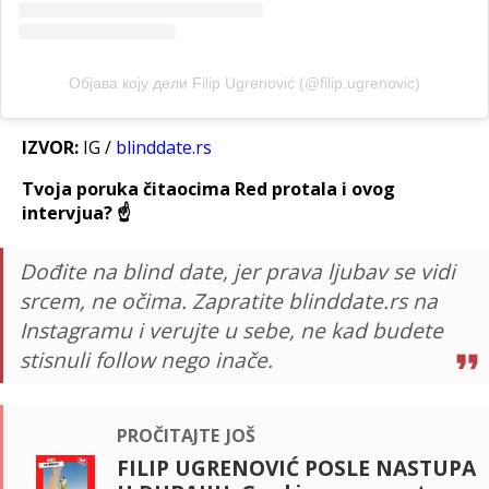
Објава коју дели Filip Ugrenović (@filip.ugrenovic)
IZVOR:
IG /
blinddate.rs
Tvoja poruka čitaocima Red protala i ovog
intervjua? ☝️
Dođite na blind date, jer prava ljubav se vidi
srcem, ne očima. Zapratite blinddate.rs na
Instagramu i verujte u sebe, ne kad budete
stisnuli follow nego inače.
pročitajte još
FILIP UGRENOVIĆ POSLE NASTUPA