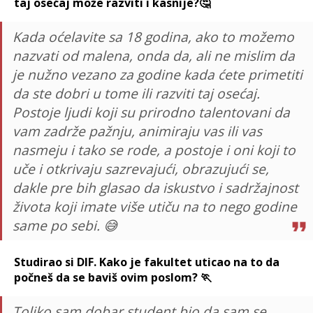
taj osećaj može razviti i kasnije?🤔
Kada oćelavite sa 18 godina, ako to možemo
nazvati od malena, onda da, ali ne mislim da
je nužno vezano za godine kada ćete primetiti
da ste dobri u tome ili razviti taj osećaj.
Postoje ljudi koji su prirodno talentovani da
vam zadrže pažnju, animiraju vas ili vas
nasmeju i tako se rode, a postoje i oni koji to
uče i otkrivaju sazrevajući, obrazujući se,
dakle pre bih glasao da iskustvo i sadržajnost
života koji imate više utiču na to nego godine
same po sebi. 😅
Studirao si DIF. Kako je fakultet uticao na to da
počneš da se baviš ovim poslom? 🏃
Toliko sam dobar student bio da sam se