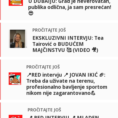
U DUBAIJU: Grad je neverovatan,
publika odlična, ja sam presrećan!
😎
pročitajte još
EKSKLUZIVNI INTERVJU: Tea
Tairović o BUDUĆEM
MAJČINSTVU 🥰 (VIDEO 🎥)
pročitajte još
📍RED intervju 📍 JOVAN IKIĆ 🏈:
Treba da uživate na terenu,
profesionalno bavljenje sportom
nikom nije zagarantovano💪
pročitajte još
📍 RED INTERVJU 📍 MLADEN