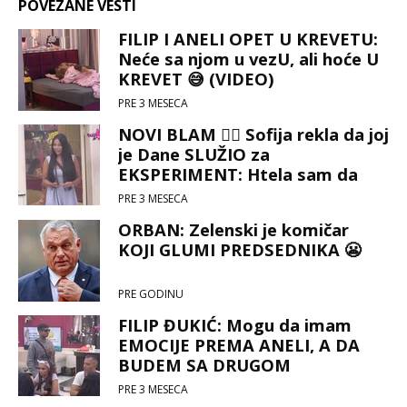
POVEZANE VESTI
FILIP I ANELI OPET U KREVETU:
Neće sa njom u vezU, ali hoće U
KREVET 😅 (VIDEO)
PRE 3 MESECA
NOVI BLAM 😶‍🌫️ Sofija rekla da joj
je Dane SLUŽIO za
EKSPERIMENT: Htela sam da
vidim dokle će to da ide! 🫣
PRE 3 MESECA
ORBAN: Zelenski je komičar
KOJI GLUMI PREDSEDNIKA 😬
PRE GODINU
FILIP ĐUKIĆ: Mogu da imam
EMOCIJE PREMA ANELI, A DA
BUDEM SA DRUGOM
DEVOJKOM 🙈🙉🙊
PRE 3 MESECA