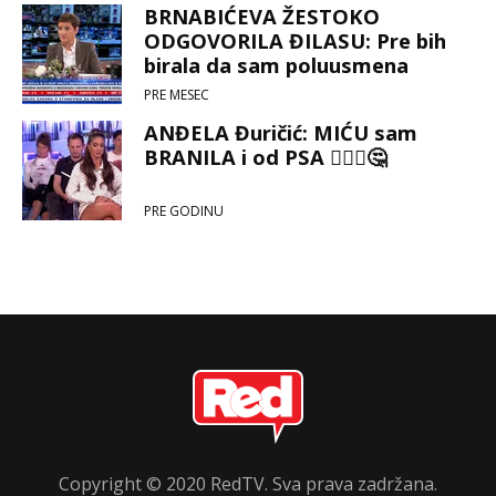
BRNABIĆEVA ŽESTOKO
ODGOVORILA ĐILASU: Pre bih
birala da sam poluusmena
umesto da sam jadni i bedni
PRE MESEC
kriminalac koji otima od Srbije!
ANĐELA Đuričić: MIĆU sam
BRANILA i od PSA 🙋🏼‍♀️🤔
PRE GODINU
Copyright © 2020 RedTV. Sva prava zadržana.