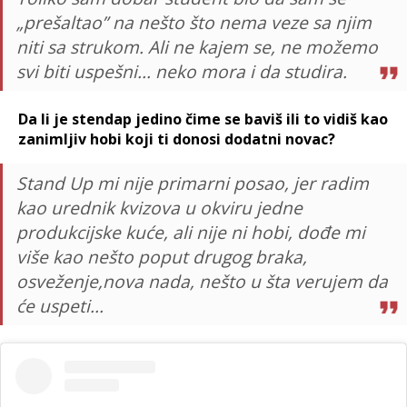
„prešaltao” na nešto što nema veze sa njim
niti sa strukom. Ali ne kajem se, ne možemo
svi biti uspešni... neko mora i da studira.
Da li je stendap jedino čime se baviš ili to vidiš kao
zanimljiv hobi koji ti donosi dodatni novac?
Stand Up mi nije primarni posao, jer radim
kao urednik kvizova u okviru jedne
produkcijske kuće, ali nije ni hobi, dođe mi
više kao nešto poput drugog braka,
osveženje,nova nada, nešto u šta verujem da
će uspeti...