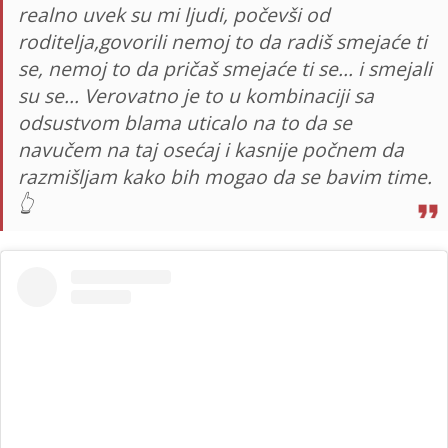
realno uvek su mi ljudi, počevši od
roditelja,govorili nemoj to da radiš smejaće ti
se, nemoj to da pričaš smejaće ti se... i smejali
su se... Verovatno je to u kombinaciji sa
odsustvom blama uticalo na to da se
navučem na taj osećaj i kasnije počnem da
razmišljam kako bih mogao da se bavim time.
👆